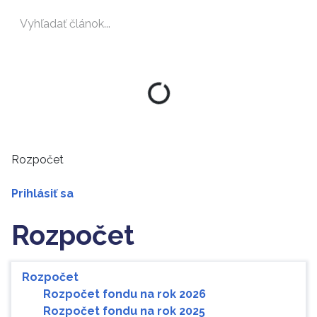
Rozpočet
Prihlásiť sa
Rozpočet
Rozpočet
Rozpočet fondu na rok 2026
Rozpočet fondu na rok 2025