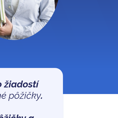
 žiadostí
né pôžičky
.