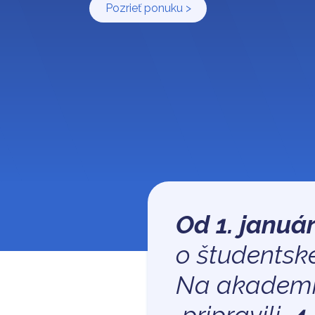
Pozrieť ponuku >
Od 1. januá
o študentsk
Na​ akadem