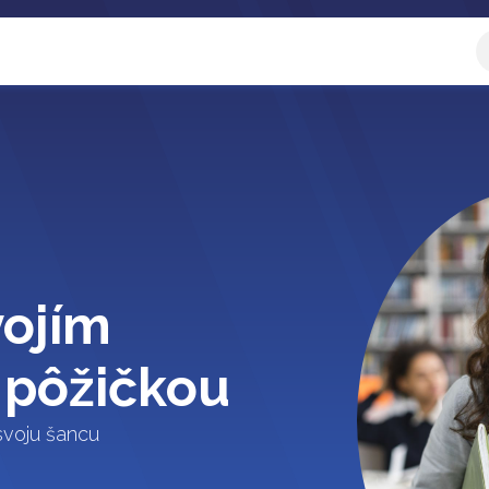
a zóna
Ručiteľ
Výsledky žiadostí
Kontaktujte n
vojím
 pôžičkou
svoju šancu