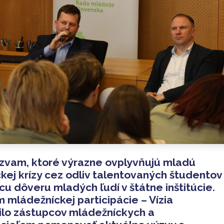
ýzvam, ktoré výrazne ovplyvňujú mladú
ej krízy cez odliv talentovaných študentov
cu dôveru mladých ľudí v štátne inštitúcie.
m mládežníckej participácie – Vízia
jilo zástupcov mládežníckych a