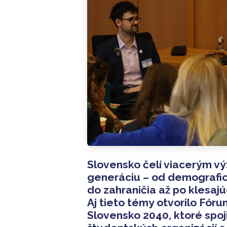
Slovensko čelí viacerým v
generáciu – od demografick
do zahraničia až po klesajú
Aj tieto témy otvorilo Fóru
Slovensko 2040, ktoré spo