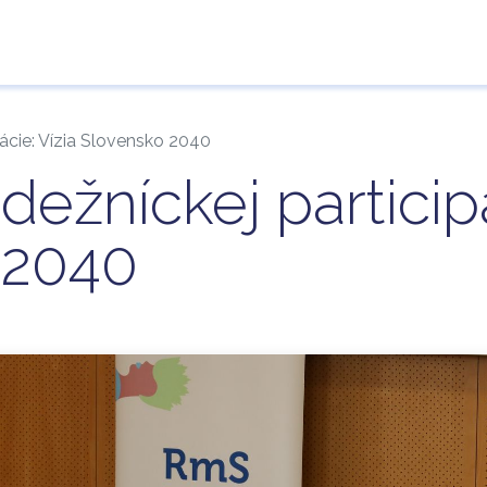
e
Guarantor
Results of applications
Contact 
ácie: Vízia Slovensko 2040
ežníckej participá
 2040