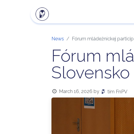
Our products
Client zon
News
Fórum mládežníckej particip
Fórum mlád
Slovensko
March 16, 2026
by
tím FnPV